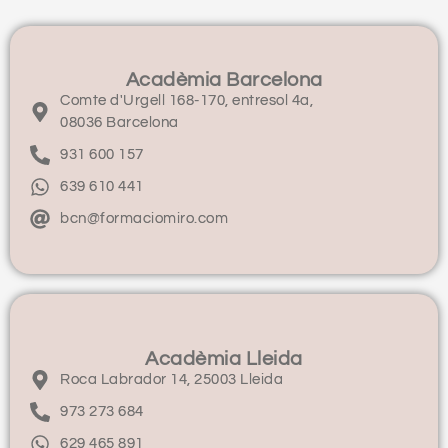
Acadèmia Barcelona
Comte d'Urgell 168-170, entresol 4a,
08036 Barcelona
931 600 157
639 610 441
bcn@formaciomiro.com
Acadèmia Lleida
Roca Labrador 14, 25003 Lleida
973 273 684
629 465 891