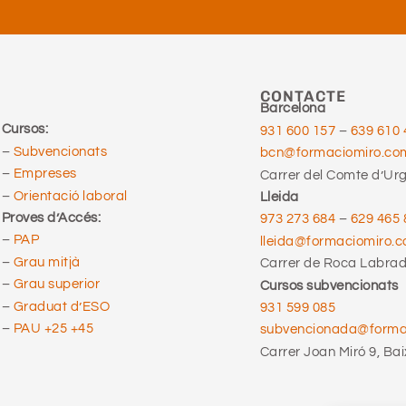
CONTACTE
Barcelona
Cursos:
931 600 157
–
639 610 
–
Subvencionats
bcn@formaciomiro.co
–
Empreses
Carrer del Comte d’Urge
–
Orientació laboral
Lleida
Proves d’Accés:
973 273 684
–
629 465 
–
PAP
lleida@formaciomiro.
–
Grau mitjà
Carrer de Roca Labrado
–
Grau superior
Cursos subvencionats
–
Graduat d’ESO
931 599 085
–
PAU +25 +45
subvencionada@form
Carrer Joan Miró 9, Bai