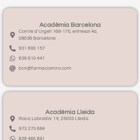
Acadèmia Barcelona
Comte d'Urgell 168-170, entresol 4a,
08036 Barcelona
931 600 157
639 610 441
bcn@formaciomiro.com
Acadèmia Lleida
Roca Labrador 14, 25003 Lleida
973 273 684
629 465 891