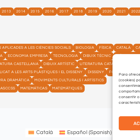
2013
2014
2015
2016
2017
2018
2019
2020
2021
202
APLICADES A LES CIÈNCIES SOCIALS
BIOLOGIA
FÍSICA
CATALÀ
C
IA
ECONOMIA EMPRESA
TECNOLOGIA
DIBUIX TÈCNIC
CIÈNCIES G
RATURA CASTELLANA
DIBUIX ARTÍSTIC
LITERATURA CATALANA
GREC
LICAT A LES ARTS PLÀSTIQUES I EL DISSENY
DISSENY
FONAMENTS ART
Para ofrece
(cookies) p
URA DRAMÀTICA
MOVIMENTS CULTURALS I ARTÍSTICS
consentimie
CASCCSS
MATEMÁTICAS
MATEMÀTIQUES
comportamie
consentir o
característ
AC
Català
Español
(
Spanish
)