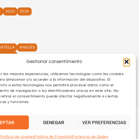
2
2023
2024
ASTELLÀ
ANGLÈS
ENERALS
Gestionar consentimiento
ALEMANY
ÍSTICS
FRANCÈS
r las mejores experiencias, utilizamos tecnologías como las cookies
ara almacenar y/o acceder a la información del dispositivo. El
nto a estas tecnologías nos permitirá procesar datos como el
nto de navegación o los identificadores únicos en este sitio. No
 retirar el consentimiento puede afectar negativamente a ciertas
icas y funciones.
All rights reserved
EPTAR
DENEGAR
VER PREFERENCIAS
Política de cookies
Política de Privacitat
Protecció de Dades