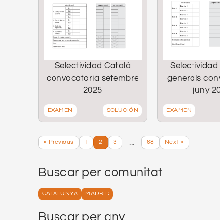
Selectividad Català
Selectividad
convocatoria setembre
generals con
2025
juny 2
EXAMEN
SOLUCIÓN
EXAMEN
...
« Previous
1
2
3
68
Next »
Buscar per comunitat
CATALUNYA
MADRID
Buscar per any