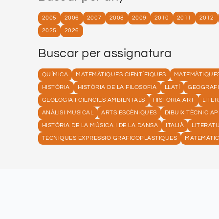
2005
2006
2007
2008
2009
2010
2011
2012
2025
2026
Buscar per assignatura
QUÍMICA
MATEMÀTIQUES CIENTÍFIQUES
MATEMÀTIQUES 
HISTÒRIA
HISTÒRIA DE LA FILOSOFIA
LLATÍ
GEOGRAF
GEOLOGIA I CIÈNCIES AMBIENTALS
HISTÒRIA ART
LITE
ANÀLISI MUSICAL
ARTS ESCÈNIQUES
DIBUIX TÈCNIC AP
HISTÒRIA DE LA MÚSICA I DE LA DANSA
ITALIÀ
LITERAT
TÈCNIQUES EXPRESSIÓ GRAFICOPLÀSTIQUES
MATEMÁTI