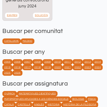
generals convocatoria
juny 2024
EXAMEN
SOLUCIÓN
Buscar per comunitat
CATALUNYA
MADRID
Buscar per any
2005
2006
2007
2008
2009
2010
2011
2012
2013
2014
2015
2016
2017
2018
2019
2020
2021
2022
2023
2024
2025
2026
Buscar per assignatura
QUÍMICA
MATEMÀTIQUES CIENTÍFIQUES
MATEMÀTIQUES APLICADES A LES CIÈNCIES SOCIALS
BIOLOGIA
FÍSICA
CATALÀ
CASTELLÀ
ANGLÈS
HISTÒRIA
HISTÒRIA DE LA FILOSOFIA