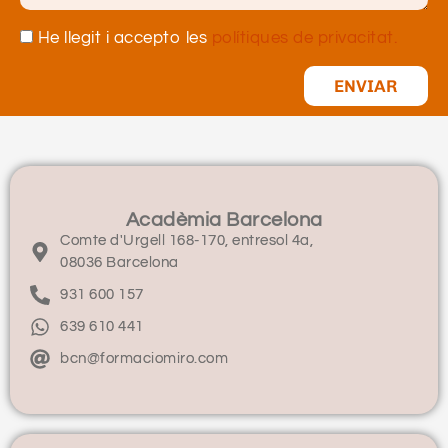
He llegit i accepto les
polítiques de privacitat.
ENVIAR
Acadèmia Barcelona
Comte d'Urgell 168-170, entresol 4a,
08036 Barcelona
931 600 157
639 610 441
bcn@formaciomiro.com