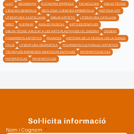
LLATÍ
GEOGRAFIA
ECONOMIA EMPRESA
TECNOLOGIA
DIBUIX TÈCNIC
CIÈNCIES GENERALS
GEOLOGIA I CIÈNCIES AMBIENTALS
HISTÒRIA ART
LITERATURA CASTELLANA
DIBUIX ARTÍSTIC
LITERATURA CATALANA
GREC
ALEMANY
ANÀLISI MUSICAL
ARTS ESCÈNIQUES
DIBUIX TÈCNIC APLICAT A LES ARTS PLÀSTIQUES I EL DISSENY
DISSENY
FONAMENTS ARTÍSTICS
FRANCÈS
HISTÒRIA DE LA MÚSICA I DE LA DANSA
ITALIÀ
LITERATURA DRAMÀTICA
MOVIMENTS CULTURALS I ARTÍSTICS
TÈCNIQUES EXPRESSIÓ GRAFICOPLÀSTIQUES
MATEMÁTICASCCSS
MATEMÁTICAS
MATEMÀTIQUES
Sol·licita informació
Nom i Cognom