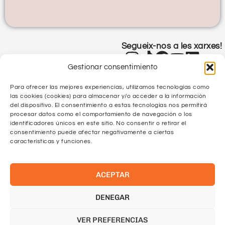
Segueix-nos a les xarxes!
Gestionar consentimiento
Para ofrecer las mejores experiencias, utilizamos tecnologías como
las cookies (cookies) para almacenar y/o acceder a la información
del dispositivo. El consentimiento a estas tecnologías nos permitirá
procesar datos como el comportamiento de navegación o los
identificadores únicos en este sitio. No consentir o retirar el
Política de Privacitat
consentimiento puede afectar negativamente a ciertas
características y funciones.
Política de Qualitat
ACEPTAR
Protecció de Dades
Política de Cookies
DENEGAR
VER PREFERENCIAS