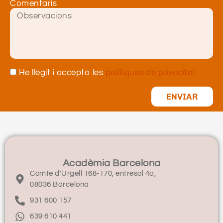
Comentaris
He llegit i accepto les
polítiques de privacitat.
ENVIAR
Acadèmia Barcelona
Comte d'Urgell 168-170, entresol 4a,
08036 Barcelona
931 600 157
639 610 441