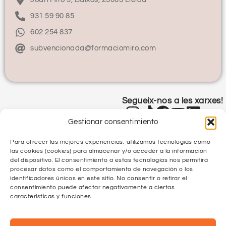
931 59 90 85
602 254 837
subvencionada@formaciomiro.com
Segueix-nos a les xarxes!
Gestionar consentimiento
Para ofrecer las mejores experiencias, utilizamos tecnologías como
las cookies (cookies) para almacenar y/o acceder a la información
del dispositivo. El consentimiento a estas tecnologías nos permitirá
procesar datos como el comportamiento de navegación o los
identificadores únicos en este sitio. No consentir o retirar el
Política de Privacitat
consentimiento puede afectar negativamente a ciertas
características y funciones.
Política de Qualitat