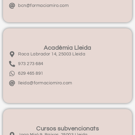
bcn@formaciomiro.com
Acadèmia Lleida
Roca Labrador 14, 25003 Lleida
973 273 684
629 465 891
lleida@formaciomiro.com
Cursos subvencionats
Joan Miró 9, Baixos, 25003 Lleida