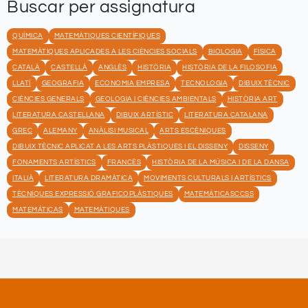
Buscar per assignatura
QUÍMICA
MATEMÀTIQUES CIENTÍFIQUES
MATEMÀTIQUES APLICADES A LES CIÈNCIES SOCIALS
BIOLOGIA
FÍSICA
CATALÀ
CASTELLÀ
ANGLÈS
HISTÒRIA
HISTÒRIA DE LA FILOSOFIA
LLATÍ
GEOGRAFIA
ECONOMIA EMPRESA
TECNOLOGIA
DIBUIX TÈCNIC
CIÈNCIES GENERALS
GEOLOGIA I CIÈNCIES AMBIENTALS
HISTÒRIA ART
LITERATURA CASTELLANA
DIBUIX ARTÍSTIC
LITERATURA CATALANA
GREC
ALEMANY
ANÀLISI MUSICAL
ARTS ESCÈNIQUES
DIBUIX TÈCNIC APLICAT A LES ARTS PLÀSTIQUES I EL DISSENY
DISSENY
FONAMENTS ARTÍSTICS
FRANCÈS
HISTÒRIA DE LA MÚSICA I DE LA DANSA
ITALIÀ
LITERATURA DRAMÀTICA
MOVIMENTS CULTURALS I ARTÍSTICS
TÈCNIQUES EXPRESSIÓ GRAFICOPLÀSTIQUES
MATEMÁTICASCCSS
MATEMÁTICAS
MATEMÀTIQUES