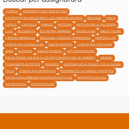
QUÍMICA
MATEMÀTIQUES CIENTÍFIQUES
MATEMÀTIQUES APLICADES A LES CIÈNCIES SOCIALS
BIOLOGIA
FÍSICA
CATALÀ
CASTELLÀ
ANGLÈS
HISTÒRIA
HISTÒRIA DE LA FILOSOFIA
LLATÍ
GEOGRAFIA
ECONOMIA EMPRESA
TECNOLOGIA
DIBUIX TÈCNIC
CIÈNCIES GENERALS
GEOLOGIA I CIÈNCIES AMBIENTALS
HISTÒRIA ART
LITERATURA CASTELLANA
DIBUIX ARTÍSTIC
LITERATURA CATALANA
GREC
ALEMANY
ANÀLISI MUSICAL
ARTS ESCÈNIQUES
DIBUIX TÈCNIC APLICAT A LES ARTS PLÀSTIQUES I EL DISSENY
DISSENY
FONAMENTS ARTÍSTICS
FRANCÈS
HISTÒRIA DE LA MÚSICA I DE LA DANSA
ITALIÀ
LITERATURA DRAMÀTICA
MOVIMENTS CULTURALS I ARTÍSTICS
TÈCNIQUES EXPRESSIÓ GRAFICOPLÀSTIQUES
MATEMÁTICASCCSS
MATEMÁTICAS
MATEMÀTIQUES