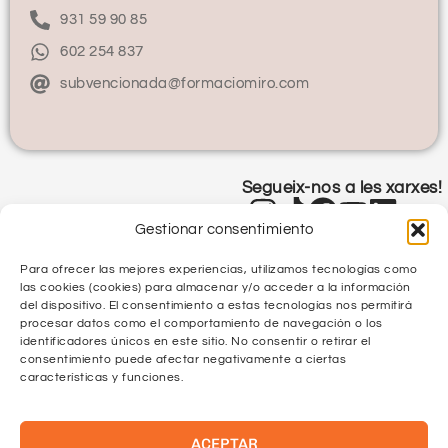
931 59 90 85
602 254 837
subvencionada@formaciomiro.com
Segueix-nos a les xarxes!
Gestionar consentimiento
Para ofrecer las mejores experiencias, utilizamos tecnologías como
las cookies (cookies) para almacenar y/o acceder a la información
del dispositivo. El consentimiento a estas tecnologías nos permitirá
procesar datos como el comportamiento de navegación o los
identificadores únicos en este sitio. No consentir o retirar el
Política de Privacitat
consentimiento puede afectar negativamente a ciertas
características y funciones.
Política de Qualitat
ACEPTAR
Protecció de Dades