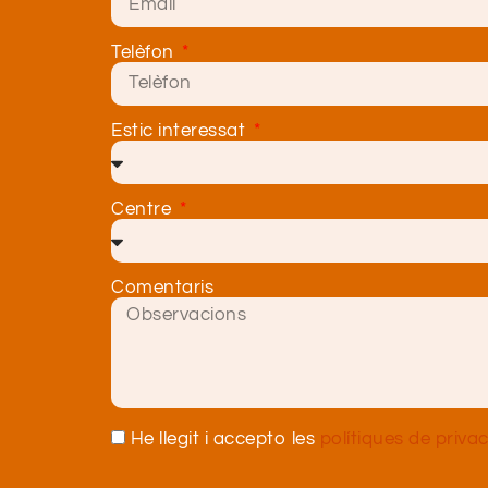
Telèfon
Estic interessat
Centre
Comentaris
He llegit i accepto les
polítiques de privac