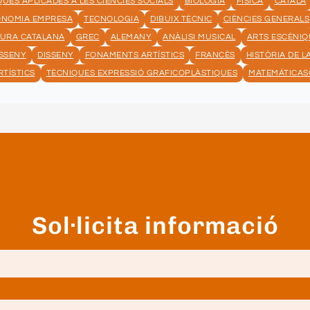
UES APLICADES A LES CIÈNCIES SOCIALS
BIOLOGIA
FÍSICA
CATALÀ
ONOMIA EMPRESA
TECNOLOGIA
DIBUIX TÈCNIC
CIÈNCIES GENERALS
TURA CATALANA
GREC
ALEMANY
ANÀLISI MUSICAL
ARTS ESCÈNIQ
ISSENY
DISSENY
FONAMENTS ARTÍSTICS
FRANCÈS
HISTÒRIA DE L
RTÍSTICS
TÈCNIQUES EXPRESSIÓ GRAFICOPLÀSTIQUES
MATEMÁTICAS
Sol·licita informació