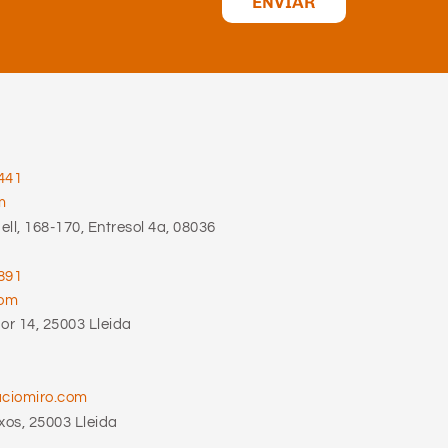
ENVIAR
441
m
ll, 168-170, Entresol 4a, 08036
891
com
r 14, 25003 Lleida
aciomiro.com
xos, 25003 Lleida