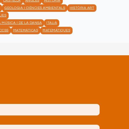
CASTELLÀ
ANGLÈS
HISTÒRIA
GEOLOGIA I CIÈNCIES AMBIENTALS
HISTÒRIA ART
UES
A MÚSICA I DE LA DANSA
ITALIÀ
CCSS
MATEMÁTICAS
MATEMÀTIQUES