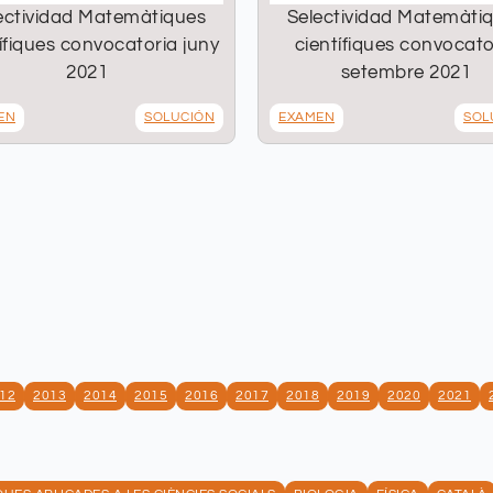
ectividad Matemàtiques
Selectividad Matemàti
ífiques convocatoria juny
científiques convocato
2021
setembre 2021
EN
SOLUCIÓN
EXAMEN
SOL
12
2013
2014
2015
2016
2017
2018
2019
2020
2021