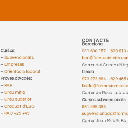
CONTACTE
Barcelona
Cursos:
931 600 157
–
639 610 
–
Subvencionats
bcn@formaciomiro.co
–
Empreses
Carrer del Comte d’Urge
–
Orientació laboral
Lleida
Proves d’Accés:
973 273 684
–
629 465 
–
PAP
lleida@formaciomiro.
–
Grau mitjà
Carrer de Roca Labrado
–
Grau superior
Cursos subvencionats
–
Graduat d’ESO
931 599 085
–
PAU +25 +45
subvencionada@form
Carrer Joan Miró 9, Bai