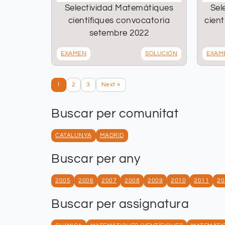
Selectividad Matemàtiques
Sel
científiques convocatoria
cient
setembre 2022
EXAMEN
SOLUCIÓN
EXAM
1
2
3
Next »
Buscar per comunitat
CATALUNYA
MADRID
Buscar per any
2005
2006
2007
2008
2009
2010
2011
20
Buscar per assignatura