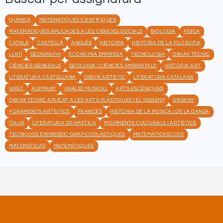
QUÍMICA
MATEMÀTIQUES CIENTÍFIQUES
MATEMÀTIQUES APLICADES A LES CIÈNCIES SOCIALS
BIOLOGIA
FÍSICA
CATALÀ
CASTELLÀ
ANGLÈS
HISTÒRIA
HISTÒRIA DE LA FILOSOFIA
LLATÍ
GEOGRAFIA
ECONOMIA EMPRESA
TECNOLOGIA
DIBUIX TÈCNIC
CIÈNCIES GENERALS
GEOLOGIA I CIÈNCIES AMBIENTALS
HISTÒRIA ART
LITERATURA CASTELLANA
DIBUIX ARTÍSTIC
LITERATURA CATALANA
GREC
ALEMANY
ANÀLISI MUSICAL
ARTS ESCÈNIQUES
DIBUIX TÈCNIC APLICAT A LES ARTS PLÀSTIQUES I EL DISSENY
DISSENY
FONAMENTS ARTÍSTICS
FRANCÈS
HISTÒRIA DE LA MÚSICA I DE LA DANSA
ITALIÀ
LITERATURA DRAMÀTICA
MOVIMENTS CULTURALS I ARTÍSTICS
TÈCNIQUES EXPRESSIÓ GRAFICOPLÀSTIQUES
MATEMÁTICASCCSS
MATEMÁTICAS
MATEMÀTIQUES