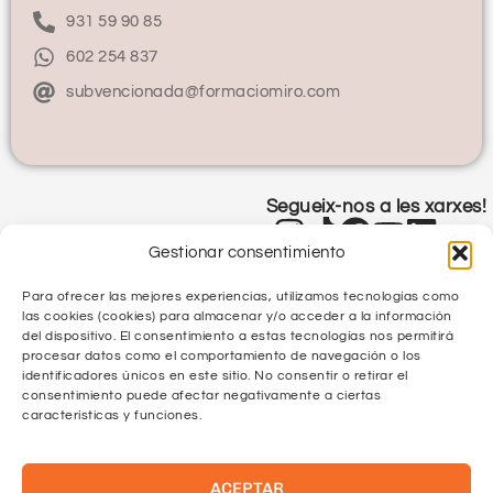
931 59 90 85
602 254 837
subvencionada@formaciomiro.com
Segueix-nos a les xarxes!
Gestionar consentimiento
Para ofrecer las mejores experiencias, utilizamos tecnologías como
las cookies (cookies) para almacenar y/o acceder a la información
del dispositivo. El consentimiento a estas tecnologías nos permitirá
procesar datos como el comportamiento de navegación o los
identificadores únicos en este sitio. No consentir o retirar el
Política de Privacitat
consentimiento puede afectar negativamente a ciertas
características y funciones.
Política de Qualitat
ACEPTAR
Protecció de Dades