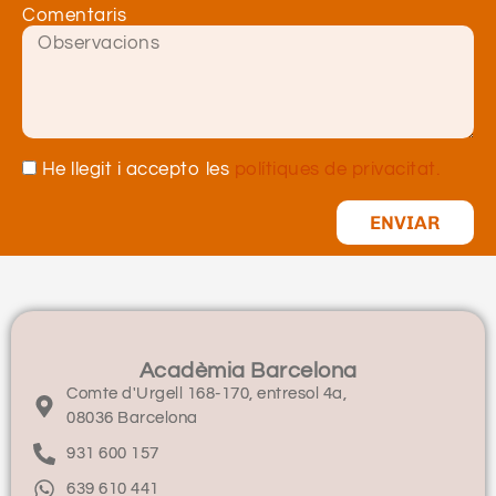
Comentaris
He llegit i accepto les
polítiques de privacitat.
ENVIAR
Acadèmia Barcelona
Comte d'Urgell 168-170, entresol 4a,
08036 Barcelona
931 600 157
639 610 441