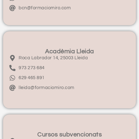
bcn@formaciomiro.com
Acadèmia Lleida
Roca Labrador 14, 25003 Lleida
973 273 684
629 465 891
lleida@formaciomiro.com
Cursos subvencionats