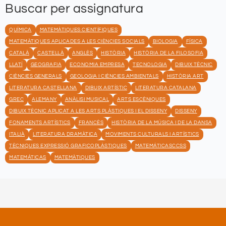
Buscar per assignatura
QUÍMICA
MATEMÀTIQUES CIENTÍFIQUES
MATEMÀTIQUES APLICADES A LES CIÈNCIES SOCIALS
BIOLOGIA
FÍSICA
CATALÀ
CASTELLÀ
ANGLÈS
HISTÒRIA
HISTÒRIA DE LA FILOSOFIA
LLATÍ
GEOGRAFIA
ECONOMIA EMPRESA
TECNOLOGIA
DIBUIX TÈCNIC
CIÈNCIES GENERALS
GEOLOGIA I CIÈNCIES AMBIENTALS
HISTÒRIA ART
LITERATURA CASTELLANA
DIBUIX ARTÍSTIC
LITERATURA CATALANA
GREC
ALEMANY
ANÀLISI MUSICAL
ARTS ESCÈNIQUES
DIBUIX TÈCNIC APLICAT A LES ARTS PLÀSTIQUES I EL DISSENY
DISSENY
FONAMENTS ARTÍSTICS
FRANCÈS
HISTÒRIA DE LA MÚSICA I DE LA DANSA
ITALIÀ
LITERATURA DRAMÀTICA
MOVIMENTS CULTURALS I ARTÍSTICS
TÈCNIQUES EXPRESSIÓ GRAFICOPLÀSTIQUES
MATEMÁTICASCCSS
MATEMÁTICAS
MATEMÀTIQUES