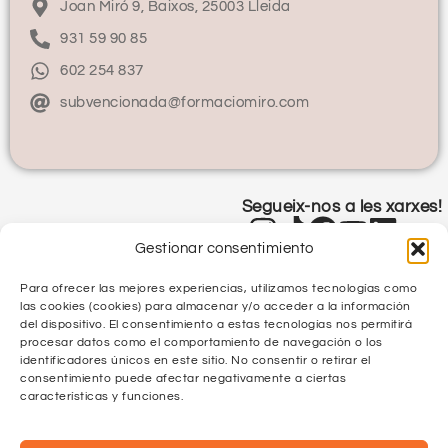
Joan Miró 9, Baixos, 25003 Lleida
931 59 90 85
602 254 837
subvencionada@formaciomiro.com
Segueix-nos a les xarxes!
Gestionar consentimiento
Para ofrecer las mejores experiencias, utilizamos tecnologías como
las cookies (cookies) para almacenar y/o acceder a la información
del dispositivo. El consentimiento a estas tecnologías nos permitirá
procesar datos como el comportamiento de navegación o los
identificadores únicos en este sitio. No consentir o retirar el
Política de Privacitat
consentimiento puede afectar negativamente a ciertas
características y funciones.
Política de Qualitat