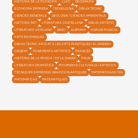
HISTÒRIA DE LA FILOSOFIA
LLATÍ
GEOGRAFIA
ECONOMIA EMPRESA
TECNOLOGIA
DIBUIX TÈCNIC
CIÈNCIES GENERALS
GEOLOGIA I CIÈNCIES AMBIENTALS
HISTÒRIA ART
LITERATURA CASTELLANA
DIBUIX ARTÍSTIC
LITERATURA CATALANA
GREC
ALEMANY
ANÀLISI MUSICAL
ARTS ESCÈNIQUES
DIBUIX TÈCNIC APLICAT A LES ARTS PLÀSTIQUES I EL DISSENY
DISSENY
FONAMENTS ARTÍSTICS
FRANCÈS
HISTÒRIA DE LA MÚSICA I DE LA DANSA
ITALIÀ
LITERATURA DRAMÀTICA
MOVIMENTS CULTURALS I ARTÍSTICS
TÈCNIQUES EXPRESSIÓ GRAFICOPLÀSTIQUES
MATEMÁTICASCCSS
MATEMÁTICAS
MATEMÀTIQUES