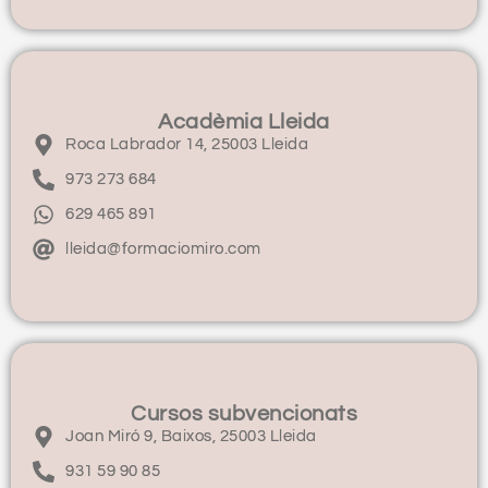
Acadèmia Lleida
Roca Labrador 14, 25003 Lleida
973 273 684
629 465 891
lleida@formaciomiro.com
Cursos subvencionats
Joan Miró 9, Baixos, 25003 Lleida
931 59 90 85