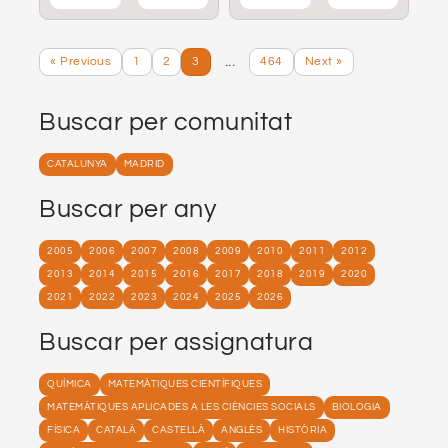
...
« Previous
1
2
3
464
Next »
Buscar per comunitat
CATALUNYA
MADRID
Buscar per any
2005
2006
2007
2008
2009
2010
2011
2012
2013
2014
2015
2016
2017
2018
2019
2020
2021
2022
2023
2024
2025
2026
Buscar per assignatura
QUÍMICA
MATEMÀTIQUES CIENTÍFIQUES
MATEMÀTIQUES APLICADES A LES CIÈNCIES SOCIALS
BIOLOGIA
FÍSICA
CATALÀ
CASTELLÀ
ANGLÈS
HISTÒRIA