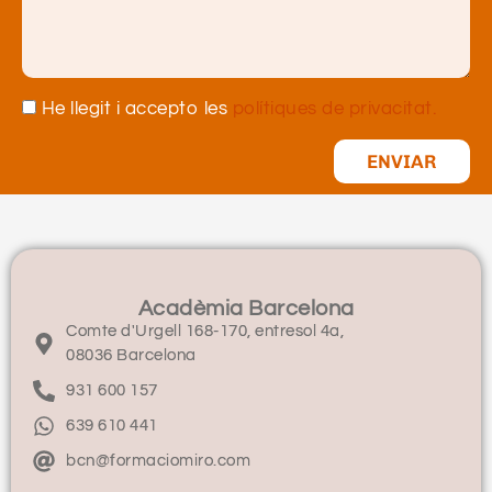
He llegit i accepto les
polítiques de privacitat.
ENVIAR
Acadèmia Barcelona
Comte d'Urgell 168-170, entresol 4a,
08036 Barcelona
931 600 157
639 610 441
bcn@formaciomiro.com