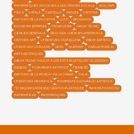
MATEMÀTIQUES APLICADES A LES CIÈNCIES SOCIALS
BIOLOGIA
FÍSICA
CATALÀ
CASTELLÀ
ANGLÈS
HISTÒRIA
HISTÒRIA DE LA FILOSOFIA
LLATÍ
GEOGRAFIA
ECONOMIA EMPRESA
TECNOLOGIA
DIBUIX TÈCNIC
CIÈNCIES GENERALS
GEOLOGIA I CIÈNCIES AMBIENTALS
HISTÒRIA ART
LITERATURA CASTELLANA
DIBUIX ARTÍSTIC
LITERATURA CATALANA
GREC
ALEMANY
ANÀLISI MUSICAL
ARTS ESCÈNIQUES
DIBUIX TÈCNIC APLICAT A LES ARTS PLÀSTIQUES I EL DISSENY
DISSENY
FONAMENTS ARTÍSTICS
FRANCÈS
HISTÒRIA DE LA MÚSICA I DE LA DANSA
ITALIÀ
LITERATURA DRAMÀTICA
MOVIMENTS CULTURALS I ARTÍSTICS
TÈCNIQUES EXPRESSIÓ GRAFICOPLÀSTIQUES
MATEMÁTICASCCSS
MATEMÁTICAS
MATEMÀTIQUES