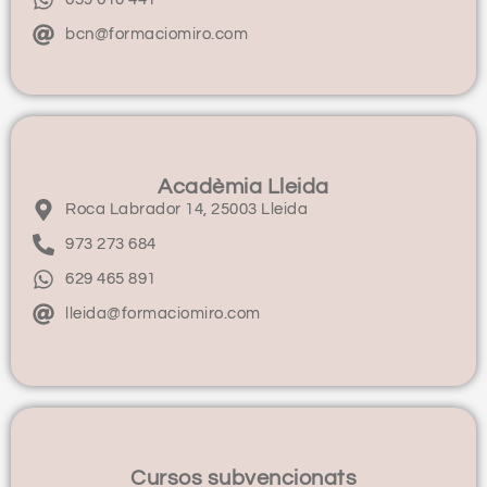
bcn@formaciomiro.com
Acadèmia Lleida
Roca Labrador 14, 25003 Lleida
973 273 684
629 465 891
lleida@formaciomiro.com
Cursos subvencionats