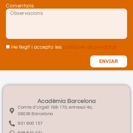
Comentaris
He llegit i accepto les
polítiques de privacitat.
ENVIAR
Acadèmia Barcelona
Comte d'Urgell 168-170, entresol 4a,
08036 Barcelona
931 600 157
639 610 441