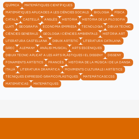
QUÍMICA
MATEMÀTIQUES CIENTÍFIQUES
MATEMÀTIQUES APLICADES A LES CIÈNCIES SOCIALS
BIOLOGIA
FÍSICA
CATALÀ
CASTELLÀ
ANGLÈS
HISTÒRIA
HISTÒRIA DE LA FILOSOFIA
LLATÍ
GEOGRAFIA
ECONOMIA EMPRESA
TECNOLOGIA
DIBUIX TÈCNIC
CIÈNCIES GENERALS
GEOLOGIA I CIÈNCIES AMBIENTALS
HISTÒRIA ART
LITERATURA CASTELLANA
DIBUIX ARTÍSTIC
LITERATURA CATALANA
GREC
ALEMANY
ANÀLISI MUSICAL
ARTS ESCÈNIQUES
DIBUIX TÈCNIC APLICAT A LES ARTS PLÀSTIQUES I EL DISSENY
DISSENY
FONAMENTS ARTÍSTICS
FRANCÈS
HISTÒRIA DE LA MÚSICA I DE LA DANSA
ITALIÀ
LITERATURA DRAMÀTICA
MOVIMENTS CULTURALS I ARTÍSTICS
TÈCNIQUES EXPRESSIÓ GRAFICOPLÀSTIQUES
MATEMÁTICASCCSS
MATEMÁTICAS
MATEMÀTIQUES