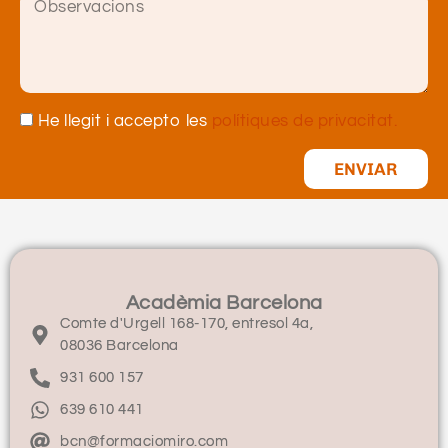
He llegit i accepto les
polítiques de privacitat.
ENVIAR
Acadèmia Barcelona
Comte d'Urgell 168-170, entresol 4a,
08036 Barcelona
931 600 157
639 610 441
bcn@formaciomiro.com