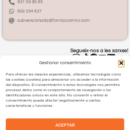
931 59 90 85
602 254 837
subvencionada@formaciomiro.com
Segueix-nos a les xarxes!
Gestionar consentimiento
Para ofrecer las mejores experiencias, utilizamos tecnologías como
las cookies (cookies) para almacenar y/o acceder a la información
del dispositivo. El consentimiento a estas tecnologías nos permitirá
procesar datos como el comportamiento de navegación o los
identificadores únicos en este sitio. No consentir o retirar el
Política de Privacitat
consentimiento puede afectar negativamente a ciertas
características y funciones.
Política de Qualitat
ACEPTAR
Protecció de Dades