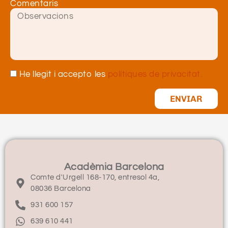
Comentaris
He llegit i accepto les
polítiques de privacitat.
ENVIAR
Acadèmia Barcelona
Comte d'Urgell 168-170, entresol 4a,
08036 Barcelona
931 600 157
639 610 441