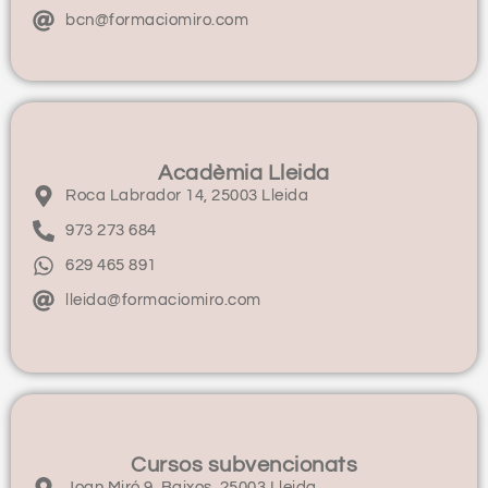
bcn@formaciomiro.com
Acadèmia Lleida
Roca Labrador 14, 25003 Lleida
973 273 684
629 465 891
lleida@formaciomiro.com
Cursos subvencionats
Joan Miró 9, Baixos, 25003 Lleida