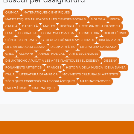
Buscar per assignatura
QUÍMICA
MATEMÀTIQUES CIENTÍFIQUES
MATEMÀTIQUES APLICADES A LES CIÈNCIES SOCIALS
BIOLOGIA
FÍSICA
CATALÀ
CASTELLÀ
ANGLÈS
HISTÒRIA
HISTÒRIA DE LA FILOSOFIA
LLATÍ
GEOGRAFIA
ECONOMIA EMPRESA
TECNOLOGIA
DIBUIX TÈCNIC
CIÈNCIES GENERALS
GEOLOGIA I CIÈNCIES AMBIENTALS
HISTÒRIA ART
LITERATURA CASTELLANA
DIBUIX ARTÍSTIC
LITERATURA CATALANA
GREC
ALEMANY
ANÀLISI MUSICAL
ARTS ESCÈNIQUES
DIBUIX TÈCNIC APLICAT A LES ARTS PLÀSTIQUES I EL DISSENY
DISSENY
FONAMENTS ARTÍSTICS
FRANCÈS
HISTÒRIA DE LA MÚSICA I DE LA DANSA
ITALIÀ
LITERATURA DRAMÀTICA
MOVIMENTS CULTURALS I ARTÍSTICS
TÈCNIQUES EXPRESSIÓ GRAFICOPLÀSTIQUES
MATEMÁTICASCCSS
MATEMÁTICAS
MATEMÀTIQUES