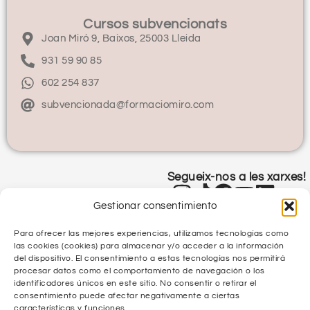
Cursos subvencionats
Joan Miró 9, Baixos, 25003 Lleida
931 59 90 85
602 254 837
subvencionada@formaciomiro.com
Segueix-nos a les xarxes!
Gestionar consentimiento
Para ofrecer las mejores experiencias, utilizamos tecnologías como
las cookies (cookies) para almacenar y/o acceder a la información
del dispositivo. El consentimiento a estas tecnologías nos permitirá
procesar datos como el comportamiento de navegación o los
identificadores únicos en este sitio. No consentir o retirar el
Política de Privacitat
consentimiento puede afectar negativamente a ciertas
características y funciones.