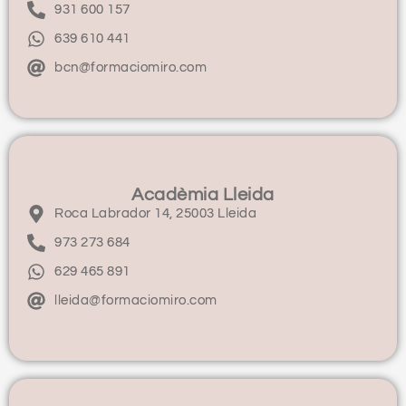
931 600 157
639 610 441
bcn@formaciomiro.com
Acadèmia Lleida
Roca Labrador 14, 25003 Lleida
973 273 684
629 465 891
lleida@formaciomiro.com