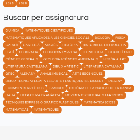
2025
2026
Buscar per assignatura
QUÍMICA
MATEMÀTIQUES CIENTÍFIQUES
MATEMÀTIQUES APLICADES A LES CIÈNCIES SOCIALS
BIOLOGIA
FÍSICA
CATALÀ
CASTELLÀ
ANGLÈS
HISTÒRIA
HISTÒRIA DE LA FILOSOFIA
LLATÍ
GEOGRAFIA
ECONOMIA EMPRESA
TECNOLOGIA
DIBUIX TÈCNIC
CIÈNCIES GENERALS
GEOLOGIA I CIÈNCIES AMBIENTALS
HISTÒRIA ART
LITERATURA CASTELLANA
DIBUIX ARTÍSTIC
LITERATURA CATALANA
GREC
ALEMANY
ANÀLISI MUSICAL
ARTS ESCÈNIQUES
DIBUIX TÈCNIC APLICAT A LES ARTS PLÀSTIQUES I EL DISSENY
DISSENY
FONAMENTS ARTÍSTICS
FRANCÈS
HISTÒRIA DE LA MÚSICA I DE LA DANSA
ITALIÀ
LITERATURA DRAMÀTICA
MOVIMENTS CULTURALS I ARTÍSTICS
TÈCNIQUES EXPRESSIÓ GRAFICOPLÀSTIQUES
MATEMÁTICASCCSS
MATEMÁTICAS
MATEMÀTIQUES