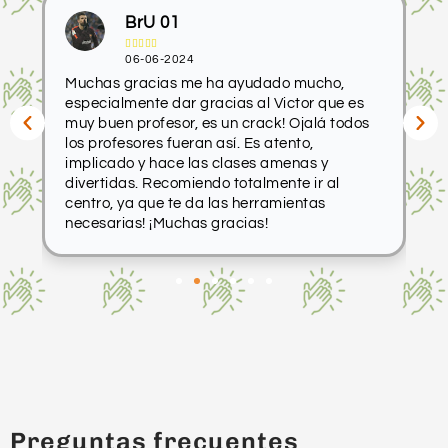
BrU 01





06-06-2024
Muchas gracias me ha ayudado mucho,
M
especialmente dar gracias al Victor que es
p
muy buen profesor, es un crack! Ojalá todos
los profesores fueran así. Es atento,
implicado y hace las clases amenas y
divertidas. Recomiendo totalmente ir al
centro, ya que te da las herramientas
necesarias! ¡Muchas gracias!
Preguntas frecuentes