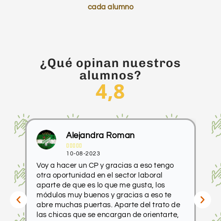
cada alumno
¿Qué opinan nuestros
alumnos?
4,8
Alejandra Roman





10-08-2023
car
Voy a hacer un CP y gracias a eso tengo
He
otra oportunidad en el sector laboral
pr
a
aparte de que es lo que me gusta, los
pr
módulos muy buenos y gracias a eso te
tr
abre muchas puertas. Aparte del trato de
ac
no
las chicas que se encargan de orientarte,
ap