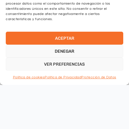
procesar datos como el comportamiento de navegación o los
identificadores únicos en este sitio. No consentir o retirar el
consentimiento puede afectar negativamente a ciertas
He leído y acepto las
políticas de privacidad.
características y funciones.
ENVIAR
ACEPTAR
DENEGAR
Academia Barcelona
VER PREFERENCIAS
Comte d'Urgell 168-170, entresol 4a,
08036 Barcelona
Política de cookies
Política de Privacidad
Protección de Datos
931 600 157
639 610 441
bcn@formaciomiro.com