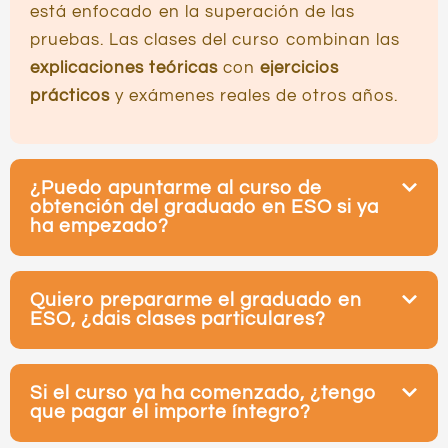
está enfocado en la superación de las
pruebas. Las clases del curso combinan las
explicaciones teóricas
con
ejercicios
prácticos
y exámenes reales de otros años.
¿Puedo apuntarme al curso de
obtención del graduado en ESO si ya
ha empezado?
Quiero prepararme el graduado en
ESO, ¿dais clases particulares?
Si el curso ya ha comenzado, ¿tengo
que pagar el importe íntegro?