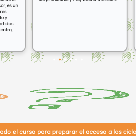
 un
últ
del
tod
s.
,
o el curso para preparar el acceso a los cicl