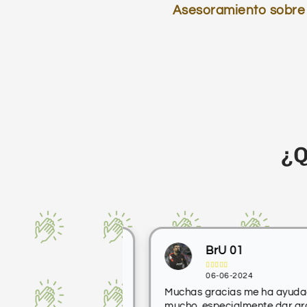
Asesoramiento sobre 
¿Q
eban
BrU 01





06-06-2024
 con maestros
Muchas gracias me ha ayudado
tención
mucho, especialmente dar gracias 