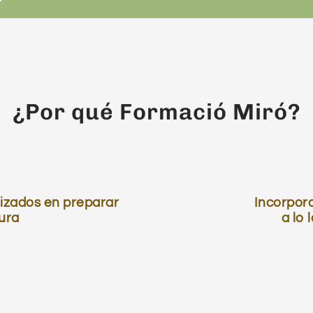
¿Por qué Formació Miró?
lizados en preparar
Incorpora
ura
a lo 