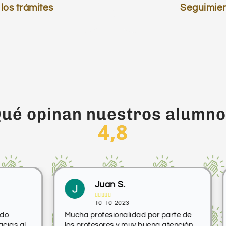
los trámites
Seguimien
ué opinan nuestros alumn
4,8
Juan S.





10-10-2023
Mucha profesionalidad por parte de
Ate
al
los profesores y muy buena atención.
imp