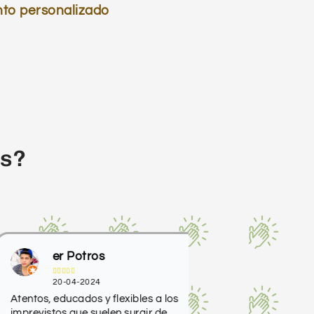
to personalizado
os?
er Potros
Inass










20-04-2024
01-10-2023
ntos, educados y flexibles a los
Excelente trato tant
revistos que suelen surgir de
gestión como educa