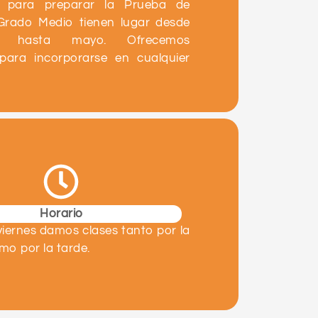
s para preparar la Prueba de
Grado Medio tienen lugar desde
re hasta mayo. Ofrecemos
d para incorporarse en cualquier
Horario
viernes damos clases tanto por la
o por la tarde.