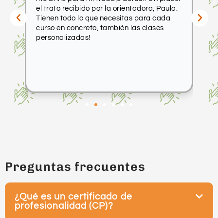
el trato recibido por la orientadora, Paula.
fo
que
Tienen todo lo que necesitas para cada
pr
curso en concreto, también las clases
ca
personalizadas!
de
ra
R
s
Preguntas frecuentes
¿Qué es un certificado de
profesionalidad (CP)?