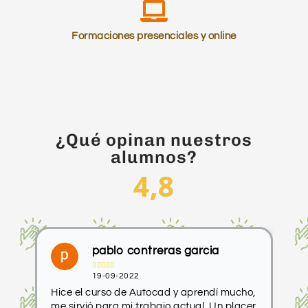
Formaciones presenciales y online
¿Qué opinan nuestros
alumnos?
4,8
pablo contreras garcia





19-09-2022
Hice el curso de Autocad y aprendí mucho,
He
me sirvió para mi trabajo actual. Un placer
co