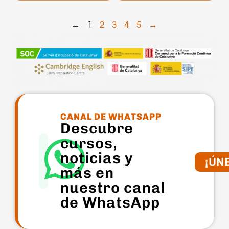
←
1
2
3
4
5
→
CANAL DE WHATSAPP
Descubre
cursos,
noticias y
¡ÚN
más en
nuestro canal
de WhatsApp