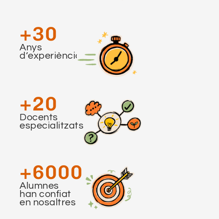
+
30
Anys
d’experiència
+
20
Docents
especialitzats
+
6000
Alumnes
han confiat
en nosaltres