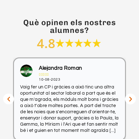
Què opinen els nostres
alumnes?
4.8
Alejandra Roman





10-08-2023
Vaig fer un CP i gràcies a això tinc una altra
H
oportunitat al sector laboral a part que és el
l
que m'agrada, els mòduls molt bons i gràcies
V
a això t'obre moltes portes. A part del tracte
m
de les noies que s'encarreguen d'orientar-te,
p
ensenyar i donar suport, gràcies a la Paula, la
F
Gemma, la Miriam i l'Ari que et fan sentir molt
bé i et guien en tot moment molt agraïda [...]