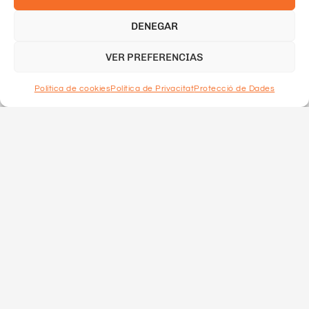
931 600 157
DENEGAR
639 610 441
bcn@formaciomiro.com
VER PREFERENCIAS
Política de cookies
Política de Privacitat
Protecció de Dades
Acadèmia Lleida
Roca Labrador 14, 25003 Lleida
973 273 684
629 465 891
lleida@formaciomiro.com