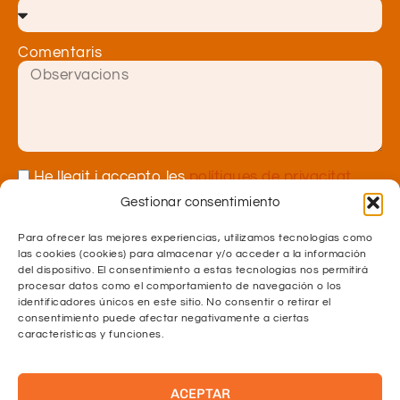
Comentaris
He llegit i accepto les
polítiques de privacitat.
Gestionar consentimiento
ENVIAR
Para ofrecer las mejores experiencias, utilizamos tecnologías como
las cookies (cookies) para almacenar y/o acceder a la información
del dispositivo. El consentimiento a estas tecnologías nos permitirá
procesar datos como el comportamiento de navegación o los
identificadores únicos en este sitio. No consentir o retirar el
consentimiento puede afectar negativamente a ciertas
características y funciones.
Acadèmia Barcelona
Comte d'Urgell 168-170, entresol 4a,
08036 Barcelona
ACEPTAR