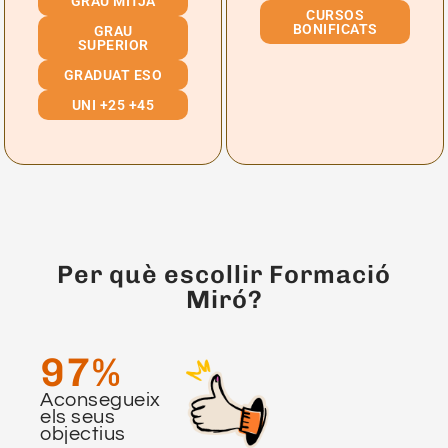
GRAU MITJÀ
CURSOS
BONIFICATS
GRAU
SUPERIOR
GRADUAT ESO
UNI +25 +45
Per què escollir Formació
Miró?
97
%
Aconsegueix
els seus
objectius