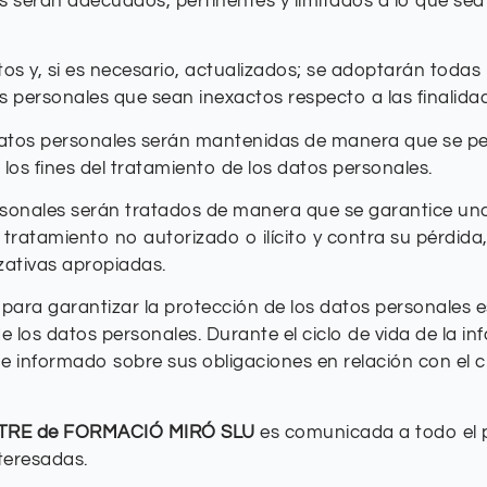
s serán adecuados, pertinentes y limitados a lo que sea 
tos y, si es necesario, actualizados; se adoptarán toda
os personales que sean inexactos respecto a las finalida
datos personales serán mantenidas de manera que se perm
os fines del tratamiento de los datos personales.
personales serán tratados de manera que se garantice u
l tratamiento no autorizado o ilícito y contra su pérdi
zativas apropiadas.
para garantizar la protección de los datos personales es
e los datos personales. Durante el ciclo de vida de la i
 informado sobre sus obligaciones en relación con el 
TRE de FORMACIÓ MIRÓ SLU
es comunicada a todo el p
nteresadas.