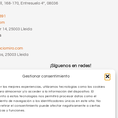
l, 168-170, Entresuelo 4ª, 08036
891
com
 14, 25003 Lleida
s
ciomiro.com
os, 25003 Lleida
¡Síguenos en redes!
Gestionar consentimiento
r las mejores experiencias, utilizamos tecnologías como las cookies
ara almacenar y/o acceder a la información del dispositivo. El
nto a estas tecnologías nos permitirá procesar datos como el
nto de navegación o los identificadores únicos en este sitio. No
 retirar el consentimiento puede afectar negativamente a ciertas
icas y funciones.