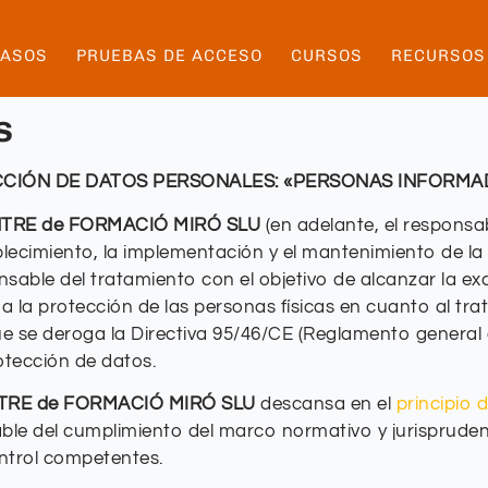
PASOS
PRUEBAS DE ACCESO
CURSOS
RECURSOS
s
IÓN DE DATOS PERSONALES: «PERSONAS INFORMA
TRE de FORMACIÓ MIRÓ SLU
(en adelante, el respons
ecimiento, la implementación y el mantenimiento de la 
sable del tratamiento con el objetivo de alcanzar la ex
a la protección de las personas físicas en cuanto al tra
 que se deroga la Directiva 95/46/CE (Reglamento general
otección de datos.
TRE de FORMACIÓ MIRÓ SLU
descansa en el
principio 
ble del cumplimiento del marco normativo y jurisprudenc
ntrol competentes.