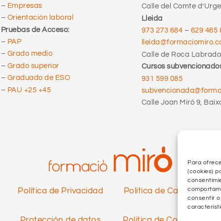
–
Empresas
Calle del Comte d’Urgel
–
Orientación laboral
Lleida
Pruebas de Acceso:
973 273 684
–
629 465 
–
PAP
lleida@formaciomiro.
–
Grado medio
Calle de Roca Labrador
–
Grado superior
Cursos subvencionado
–
Graduado de ESO
931 599 085
–
PAU +25 +45
subvencionada@forma
Calle Joan Miró 9, Baix
Para ofrece
(cookies) p
consentimie
comportamie
Política de Privacidad
Politica de Calidad
consentir o
característ
Protección de datos
Politica de Cookies