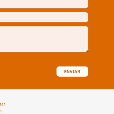
ENVIAR
441
m