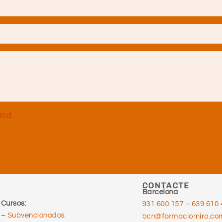
dad.
CONTACTE
Barcelona
Cursos:
931 600 157
–
639 610 
–
Subvencionados
bcn@formaciomiro.co