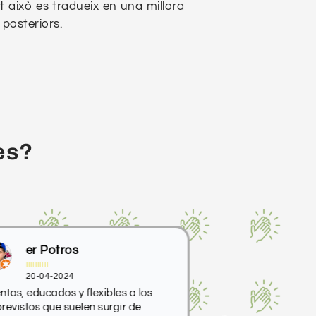
ot això es tradueix en una millora
 posteriors.
es?
er Potros
Inass










20-04-2024
01-10-2023
ntos, educados y flexibles a los
Excelente trato tant
revistos que suelen surgir de
gestión como educa