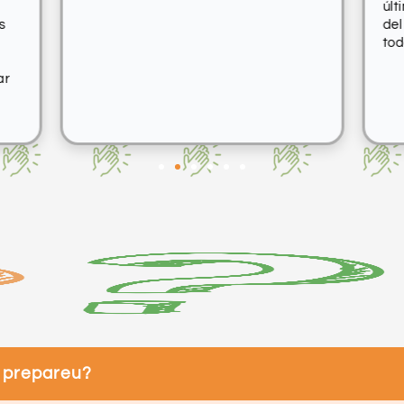
últ
s
del
tod
ar
t prepareu?