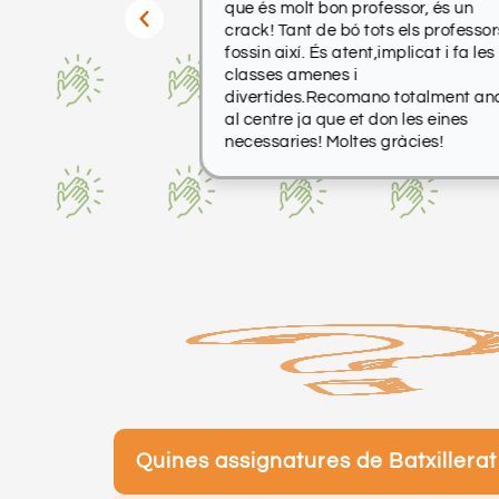
que és molt bon professor, és un
crack! Tant de bó tots els professor
fossin així. És atent,implicat i fa les
classes amenes i
divertides.Recomano totalment an
al centre ja que et don les eines
necessaries! Moltes gràcies!
Preguntes
freqüents
Quines assignatures de Batxillera