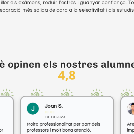
llor els exàmens, reduir l’estrès i guanyar confiança. T
reparació més sòlida de cara a la
selectivitat
i als estudis
è opinen els nostres alumn
4,8
Joan S.





10-10-2023
Molta professionalitat per part dels
Ate
or
professors i molt bona atenció.
imp