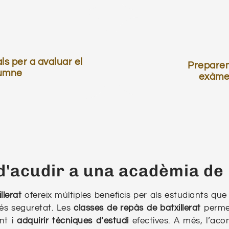
s per a avaluar el
Preparem
lumne
exàmen
d'acudir a una acadèmia de 
llerat
ofereix múltiples beneficis per als estudiants que 
és seguretat. Les
classes de repàs de batxillerat
permet
ant i
adquirir tècniques d’estudi
efectives. A més, l’a