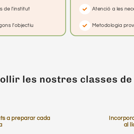
de l'institut​
Atenció a les nec
ons l’objectiu​
Metodologia prov
llir les nostres classes de
zats a preparar cada
Incorpora
a
al l