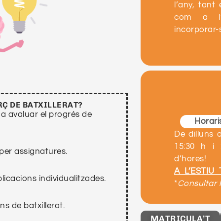
l’any, tan
com a l’e
incorporar-
RÇ DE BATXILLERAT?
 a avaluar el progrés de
Horaris
De dilluns 
15:30 h i 
 per assignatures.
d’hores!
A L’ESTIU
plicacions individualitzades.
*
Consultar 
s de batxillerat.
MATRICULA’T