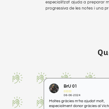
especialitzat ajuda a preparar mi
progressiva de les notes i una p
Qu
eban
BrU 01





06-06-2024
 con maestros
Moltes gràcies m’ha ajudat molt,
tención
especialment donar gràcies al Vict