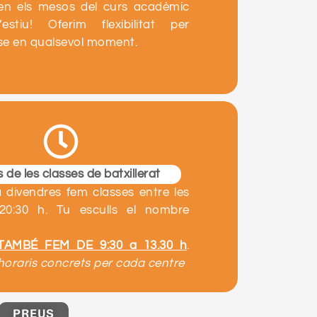
t en els mesos del curs acadèmic
stiu! Oferim flexibilitat per
se en qualsevol moment.
 de les classes de batxillerat
a divendres fem classes entre les
20:30 h. Tu esculls el nombre
 TAMBÉ FEM DE 9:30 a 13.30 h
.
horaris concrets per cada centre
PREUS