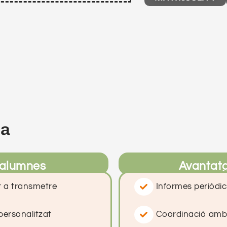
ia
 alumnes
Avantatg
 a transmetre
Informes periòdic
personalitzat
Coordinació amb le