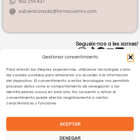
602 254 837
subvencionada@formaciomiro.com
Segueix-nos a les xarxes!
Gestionar consentimiento
Para ofrecer las mejores experiencias, utilizamos tecnologías como
las cookies (cookies) para almacenar y/o acceder a la información
del dispositivo. El consentimiento a estas tecnologías nos permitirá
procesar datos como el comportamiento de navegación o los
identificadores únicos en este sitio. No consentir o retirar el
Política de Privacitat
consentimiento puede afectar negativamente a ciertas
características y funciones.
Política de Qualitat
ACEPTAR
Protecció de Dades
Política de Cookies
DENEGAR