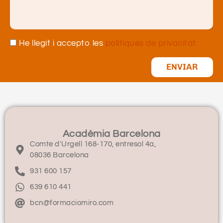
He llegit i accepto les
polítiques de privacitat.
ENVIAR
Acadèmia Barcelona
Comte d'Urgell 168-170, entresol 4a,
08036 Barcelona
931 600 157
639 610 441
bcn@formaciomiro.com