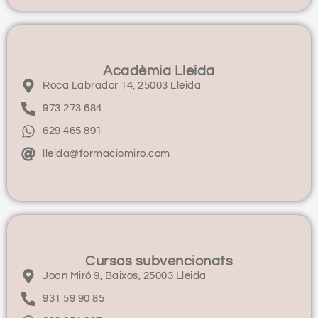
Acadèmia Lleida
Roca Labrador 14, 25003 Lleida
973 273 684
629 465 891
lleida@formaciomiro.com
Cursos subvencionats
Joan Miró 9, Baixos, 25003 Lleida
931 59 90 85