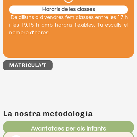
Horaris de les classes
De dilluns a divendres fem classes entre les 17 h
i les 19:15 h amb horaris flexibles. Tu esculls el
nombre d’hores!
MATRICULA’T
La nostra metodologia
Avantatges per als infants