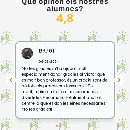
Què opinen els nostres
alumnes?
4,8
BrU 01





06-06-2024
s y
Moltes gràcies m’ha ajudat molt,
Mo
especialment donar gràcies al Victor que
pr
és molt bon professor, és un crack! Tant de
bó tots els professors fossin així. És
atent,implicat i fa les classes amenes i
divertides.Recomano totalment anar al
centre ja que et don les eines necessaries!
Moltes gràcies!