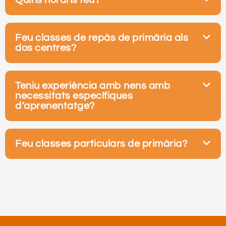
Feu classes de repàs de primària als
dos centres?
Teniu experiència amb nens amb
necessitats específiques
d’aprenentatge?
Feu classes particulars de primària?