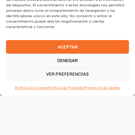
del dispositivo. El consentimiento a estas tecnologías nos permitirá
Comentaris
procesar datos como el comportamiento de navegación o los
identificadores únicos en este sitio. No consentir o retirar el
consentimiento puede afectar negativamente a ciertas
características y funciones.
ACEPTAR
He llegit i accepto les
polítiques de privacitat.
DENEGAR
ENVIAR
VER PREFERENCIAS
Política de cookies
Política de Privacitat
Protecció de Dades
Acadèmia Barcelona
Comte d'Urgell 168-170, entresol 4a,
08036 Barcelona
931 600 157