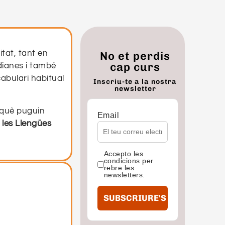
itat, tant en
No et perdis
cap curs
dianes i també
abulari habitual
Inscriu-te a la nostra
newsletter
rquè puguin
Email
 les Llengües
Accepto les
condicions per
rebre les
newsletters.
SUBSCRIURE'S