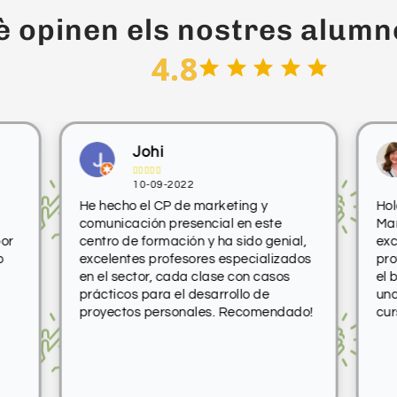
è opinen els nostres alumn
4.8
úscules
Johi





10-09-2022
He hecho el CP de marketing y
Hol
comunicación presencial en este
Mar
por
centro de formación y ha sido genial,
exc
o
excelentes profesores especializados
pro
en el sector, cada clase con casos
el 
prácticos para el desarrollo de
una
vocàlics i consonàntics.
proyectos personales. Recomendado!
cur
ngua que generen més dificultats
 l’oració segons el seu significat
a)