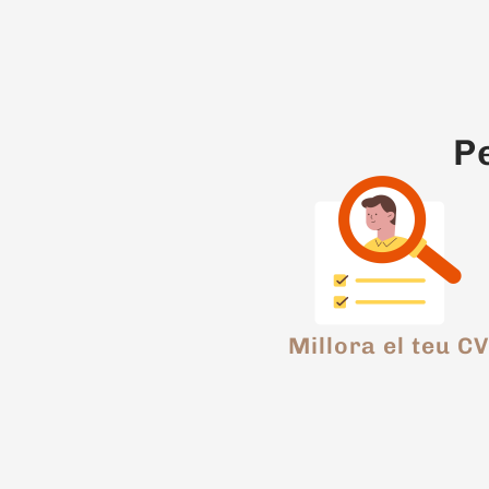
Formació de paraules a partir de verbs 
Nominalització (the rich, our arrival).
Sigles i abreviatures d’ús freqüent (ASAP
3. Significat
P
Paraules sinònimes de significat proper (sma
Hiperònims de vocabulari freqüent (rose
Paraules antònimes habituals (allow – fo
Polisèmia i doble sentit en paraules d’ús
Paraules britàniques/americanes (unde
Millora el teu CV
A.2 Continguts gramaticals
Oració
Substantius i adjectius
Determinants
Pronoms