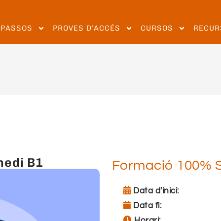
EPASSOS
PROVES D’ACCÉS
CURSOS
RECUR
medi B1
Formació 100% 
Data d'inici:
Data fi:
Horari: