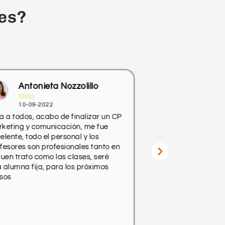
es?
Antonieta Nozzolillo
Jose Car










10-09-2022
01-09-2020
a a todos, acabo de finalizar un CP
El curso de contabi
keting y comunicación, me fue
subvencionada no 
elente, todo el personal y los
envidiarle a uno d
fesores son profesionales tanto en
recomendable desde
buen trato como las clases, seré
avanzado.
 alumna fija, para los próximos
sos