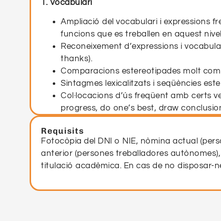
1. Vocabulari
Ampliació del vocabulari i expressions f
funcions que es treballen en aquest nivel
Reconeixement d’expressions i vocabulari
thanks).
Comparacions estereotipades molt comune
Sintagmes lexicalitzats i seqüències este
Col·locacions d’ús freqüent amb certs verb
progress, do one’s best, draw conclusion
Verbs amb partícula d’ús habitual i exp
Requisits
Dites i expressions molt freqüents (No n
Fotocòpia del DNI o NIE, nòmina actual (pers
anterior (persones treballadores autònomes),
2. Formació de paraules
titulació acadèmica. En cas de no disposar-n
Formació de paraules (substantius i adject
Formació de paraules per composició (sl
Adjectius compostos del tipus: adj.-noun