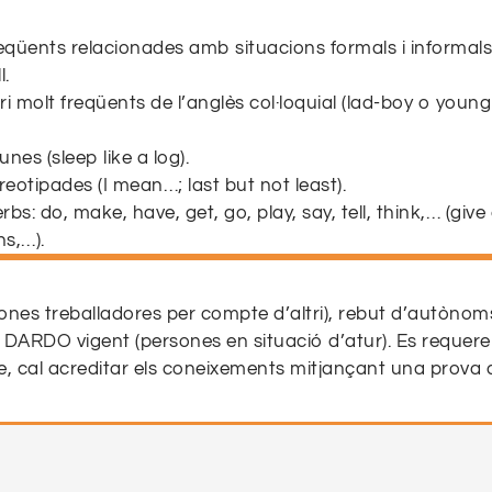
reqüents relacionades amb situacions formals i informals
l.
 molt freqüents de l’anglès col·loquial (lad-boy o youn
s (sleep like a log).
reotipades (I mean…; last but not least).
s: do, make, have, get, go, play, say, tell, think,… (give 
s,…).
ressions idiomàtiques amb aquests verbs (make up your 
ews is good news. Arrived safe and sound).
ones treballadores per compte d’altri), rebut d’autònom
 DARDO vigent (persones en situació d’atur). Es requere
e, cal acreditar els coneixements mitjançant una prova 
ius) per derivació: valor dels afixos habituals.
eeping bag, landlady, brunch).
+ed (bad-tempered) i del tipus número-nom (a five-star h