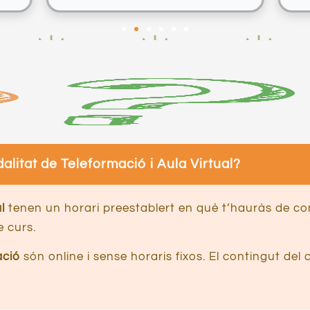
es síl·labes tòniques en formes simples i en compostos
/signes
turals
ls
alitat de Teleformació i Aula Virtual?
l
tenen un horari preestablert en què t’hauràs de con
 curs.
ació
són online i sense horaris fixos. El contingut del