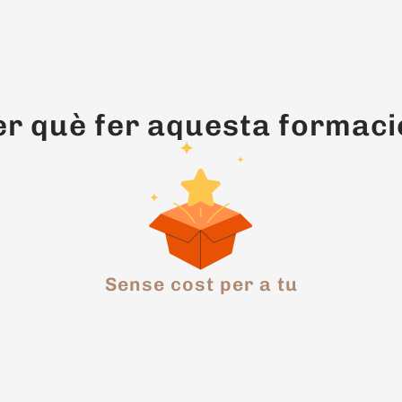
amb partícula (breakdown).
, AD – BC).
er què fer aquesta formaci
ll/little, say/tell).
 → flower → plant).
rbid).
 comú (matter, spot, chip).
rground – subway).
Sense cost per a tu