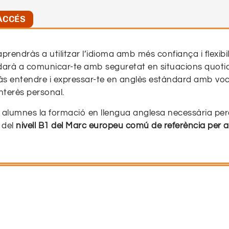
ACCÉS
prendràs a utilitzar l’idioma amb més confiança i flexibil
udarà a comunicar-te amb seguretat en situacions quoti
 entendre i expressar-te en anglès estàndard amb voc
interès personal.
 alumnes la formació en llengua anglesa necessària pe
 del
nivell B1 del Marc europeu comú de referència per a