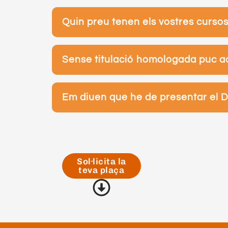
Quin preu tenen els vostres curso
Sense titulació homologada puc a
Em diuen que he de presentar el DA
Sol·licita la
teva plaça