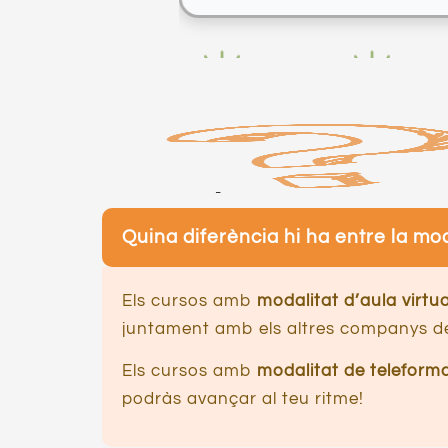
Accent d’intensitat i reconeixement de l
Ritme
Correspondència entre fonemes i lletres
Preguntes
B. Competències sociolingüístiques i sociocul
freqüents
Continguts sociolingüístics i sociocultura
Quina diferència hi ha entre la mod
C. Competències pragmàtiques
Continguts funcionals
Els cursos amb
modalitat d’aula virtua
Continguts discursius
juntament amb els altres companys de
Els cursos amb
modalitat de teleform
podràs avançar al teu ritme!