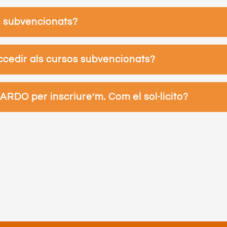
s subvencionats?
ccedir als cursos subvencionats?
RDO per inscriure’m. Com el sol·licito?