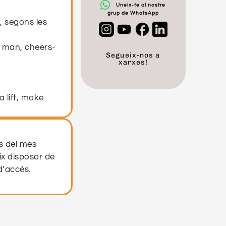
Uneix-te al nostre
grup de WhatsApp
, segons les
g man, cheers-
Segueix-nos a
xarxes!
a lift, make
mind).
s del mes
ix disposar de
d’accés.
otel).