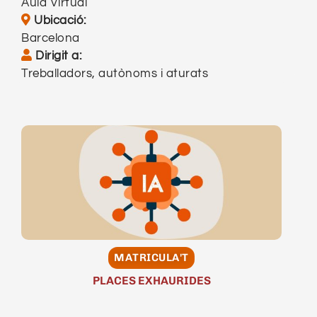
Aula Virtual
Aula Virtual
Ubicació:
Barcelona
Barcelona
Dirigit a:
Treballadors, autònoms i aturats
Treballadors, autònoms i aturats
MATRICULA'T
PLACES EXHAURIDES