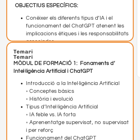
OBJECTIUS ESPECÍFICS:
Conèixer els diferents tipus d’IA i el
funcionament del ChatGPT atenent les
implicacions ètiques i les responsabilitats
associades.
Conèixer les aplicacions de la IA en
Temari
Temari
diferents sectors i els i els objectius
MÒDUL DE FORMACIÓ 1: Fonaments d’
humans.
Intel·ligència Artificial i ChatGPT
Implementar i personalitzar models de
ChatGPT en diferents contextos
Introducció a la Intel·ligència Artificial
optimitzant-ne el rendiment.
◦ Conceptes bàsics
◦ Història i evolució
Tipus d’Intel·ligència Artificial
◦ IA feble vs. IA forta
◦ Aprenentatge supervisat, no supervisat
i per reforç
Funcionament del ChatGPT