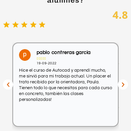
projectes reals
◦ Guia pas a pas
4.8
Treball amb ChatGPT
◦ Eines
◦ Plataformes
Optimització del rendiment de ChatGPT
◦ Ajust d’hiperparàmetres
• Integració de ChatGPT en aplicacions
pablo contreras garcia
web i mòbils





19-09-2022
Hice el curso de Autocad y aprendí mucho,
H
me sirvió para mi trabajo actual. Un placer el
p
trato recibido por la orientadora, Paula.
s
Tienen todo lo que necesitas para cada curso
e
en concreto, también las clases
c
a
personalizadas!
p