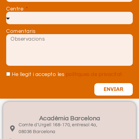
Centre
Comentaris
He llegit i accepto les
polítiques de privacitat.
ENVIAR
Acadèmia Barcelona
Comte d'Urgell 168-170, entresol 4a,
08036 Barcelona