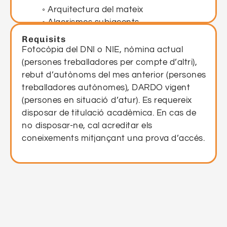
◦ Arquitectura del mateix
◦ Algorismes subjacents
Processament del llenguatge natural
Requisits
(NLP)
Fotocòpia del DNI o NIE, nòmina actual
◦ Tècniques
(persones treballadores per compte d’altri),
◦ Desafiaments
rebut d’autònoms del mes anterior (persones
Entrenament i fine-tuning de models de
treballadores autònomes), DARDO vigent
llenguatge
(persones en situació d’atur). Es requereix
MÒDUL DE FORMACIÓ 2: Desafiaments i
disposar de titulació acadèmica. En cas de
avenços en Intel·ligència Artificial
no disposar-ne, cal acreditar els
coneixements mitjançant una prova d’accés.
Aplicacions de ChatGPT a diferents
sectors
◦ Medicina – Educació – Servei al client
Avenços recents a IA i ChatGPT
◦ Models pre-entrenats
◦ Transferència d’aprenentatge
◦ GPT-4