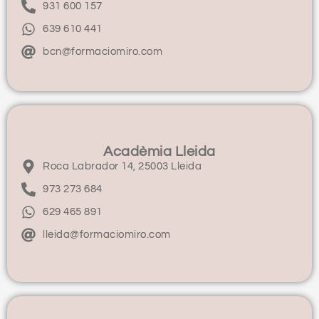
931 600 157
639 610 441
bcn@formaciomiro.com
Acadèmia Lleida
Roca Labrador 14, 25003 Lleida
973 273 684
629 465 891
lleida@formaciomiro.com