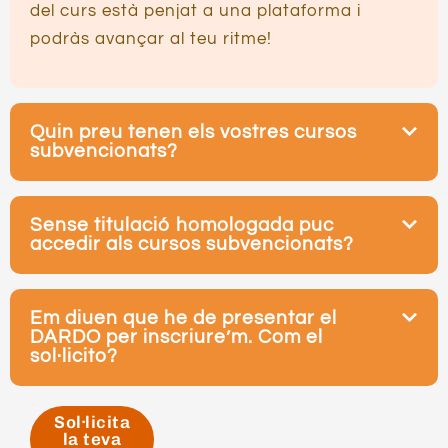
del curs està penjat a una plataforma i
podràs avançar al teu ritme!
Quin preu tenen els vostres cursos
subvencionats?
Sense titulació homologada puc
accedir als cursos subvencionats?
Em diuen que he de presentar el
DARDO per inscriure’m. Com el
sol·licito?
Sol·licita
la teva