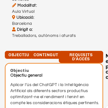
Modalitat:
Aula Virtual
Aula Virtual
Ubicació:
Barcelona
Barcelona
Dirigit a:
Treballadors, autònoms i aturats
Treballadors, autònoms i aturats
OBJECTIU
CONTINGUT
REQUISITS
D'ACCÉS
Objectiu
Objectiu general
Aplicar l’ús del ChatGPT i la Intel·ligència
Artificial als diferents sectors productius
optimitzant-ne el rendiment i tenint en
compte les consideracions ètiques pertinents.