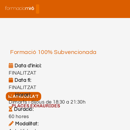
Formació 100% Subvencionada
Data d'inici:
FINALITZAT
Data fi:
FINALITZAT
FINALITZAT
Horari:
MATRICULA'T
Dimarts i dijous de 18:30 a 21:30h
PLACES EXHAURIDES
Dimarts i dijous de 18:30 a 21:30h
Duració:
60 hores
60 hores
Modalitat: