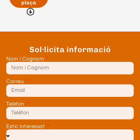
plaça
Sol·licita informació
Nom i Cognom
Correu
Telèfon
Estic interessat