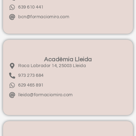
639 610 441
bcn@formaciomiro.com
Acadèmia Lleida
Roca Labrador 14, 25003 Lleida
973 273 684
629 465 891
lleida@formaciomiro.com