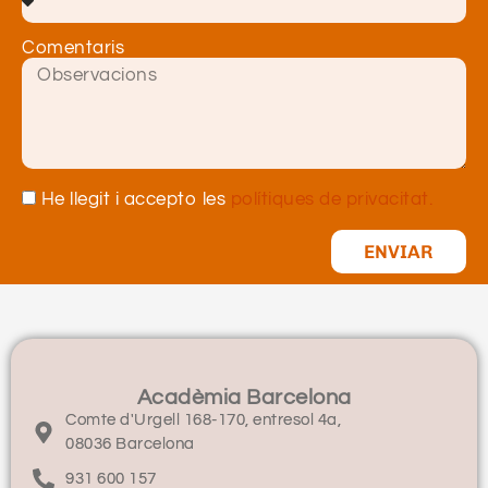
Comentaris
He llegit i accepto les
polítiques de privacitat.
ENVIAR
Acadèmia Barcelona
Comte d'Urgell 168-170, entresol 4a,
08036 Barcelona
931 600 157