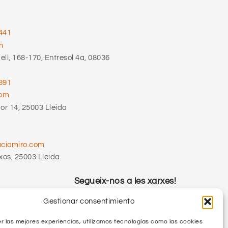
441
m
ll, 168-170, Entresol 4a, 08036
891
com
r 14, 25003 Lleida
aciomiro.com
xos, 25003 Lleida
Segueix-nos a les xarxes!
Gestionar consentimiento
r las mejores experiencias, utilizamos tecnologías como las cookies