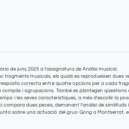
ria de juny 2025 a l'assignatura de Anàlisi musical.
nc fragments musicals, els quals es reprodueixen dues 
la resposta correcta entre quatre opcions per a cada f
de compàs i agrupacions. També es plantegen qüestions 
tempo i les seves característiques, a més d'escollir la pos
ici compara dues peces, demanant l'anàlisi de similituds
gunta sobre una actuació del gruo Gong a Montserrat, exp