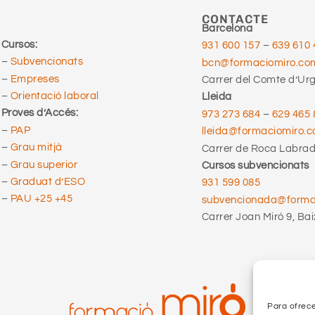
CONTACTE
Barcelona
Cursos:
931 600 157
–
639 610 
–
Subvencionats
bcn@formaciomiro.co
–
Empreses
Carrer del Comte d’Urge
–
Orientació laboral
Lleida
Proves d’Accés:
973 273 684
–
629 465 
–
PAP
lleida@formaciomiro.
–
Grau mitjà
Carrer de Roca Labrado
–
Grau superior
Cursos subvencionats
–
Graduat d’ESO
931 599 085
–
PAU +25 +45
subvencionada@form
Carrer Joan Miró 9, Bai
Para ofrece