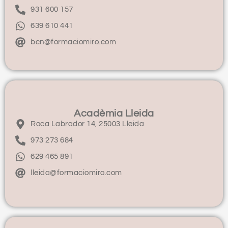
931 600 157
639 610 441
bcn@formaciomiro.com
Acadèmia Lleida
Roca Labrador 14, 25003 Lleida
973 273 684
629 465 891
lleida@formaciomiro.com