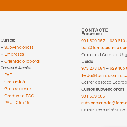
CONTACTE
Barcelona
Cursos:
931 600 157
–
639 610 
–
Subvencionats
bcn@formaciomiro.co
–
Empreses
Carrer del Comte d’Urge
–
Orientació laboral
Lleida
Proves d’Accés:
973 273 684
–
629 465 
–
PAP
lleida@formaciomiro.
–
Grau mitjà
Carrer de Roca Labrado
–
Grau superior
Cursos subvencionats
–
Graduat d’ESO
931 599 085
–
PAU +25 +45
subvencionada@form
Carrer Joan Miró 9, Bai