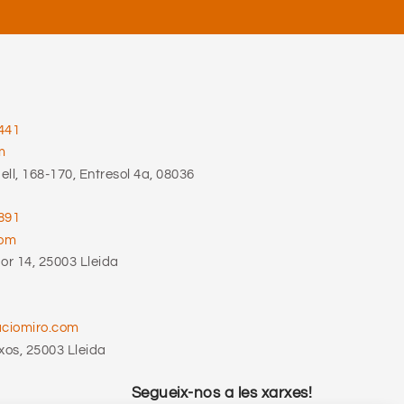
441
m
ll, 168-170, Entresol 4a, 08036
891
com
r 14, 25003 Lleida
aciomiro.com
xos, 25003 Lleida
Segueix-nos a les xarxes!