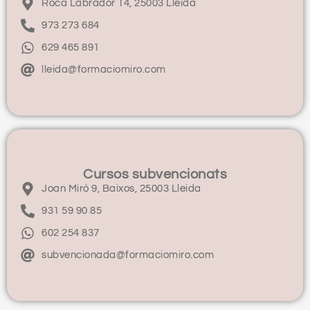
Roca Labrador 14, 25003 Lleida
973 273 684
629 465 891
lleida@formaciomiro.com
Cursos subvencionats
Joan Miró 9, Baixos, 25003 Lleida
931 59 90 85
602 254 837
subvencionada@formaciomiro.com