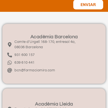
ENVIAR
Acadèmia Barcelona
Comte d'Urgell 168-170, entresol 4a,
08036 Barcelona
931 600 157
639 610 441
bcn@formaciomiro.com
Acadèmia Lleida