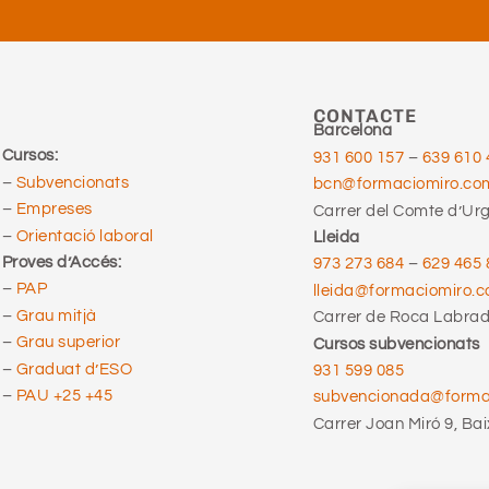
CONTACTE
Barcelona
Cursos:
931 600 157
–
639 610 
–
Subvencionats
bcn@formaciomiro.co
–
Empreses
Carrer del Comte d’Urge
–
Orientació laboral
Lleida
Proves d’Accés:
973 273 684
–
629 465 
–
PAP
lleida@formaciomiro.
–
Grau mitjà
Carrer de Roca Labrado
–
Grau superior
Cursos subvencionats
–
Graduat d’ESO
931 599 085
–
PAU +25 +45
subvencionada@form
Carrer Joan Miró 9, Bai