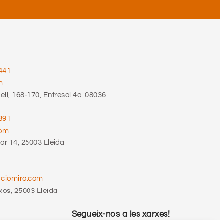
441
m
ll, 168-170, Entresol 4a, 08036
891
com
r 14, 25003 Lleida
aciomiro.com
xos, 25003 Lleida
Segueix-nos a les xarxes!