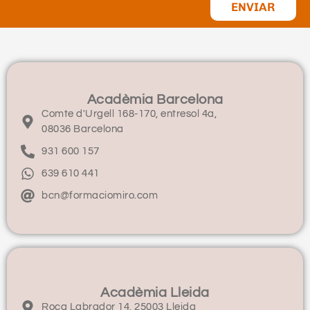
ENVIAR
Acadèmia Barcelona
Comte d'Urgell 168-170, entresol 4a,
08036 Barcelona
931 600 157
639 610 441
bcn@formaciomiro.com
Acadèmia Lleida
Roca Labrador 14, 25003 Lleida