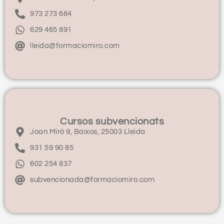
973 273 684
629 465 891
lleida@formaciomiro.com
Cursos subvencionats
Joan Miró 9, Baixos, 25003 Lleida
931 59 90 85
602 254 837
subvencionada@formaciomiro.com