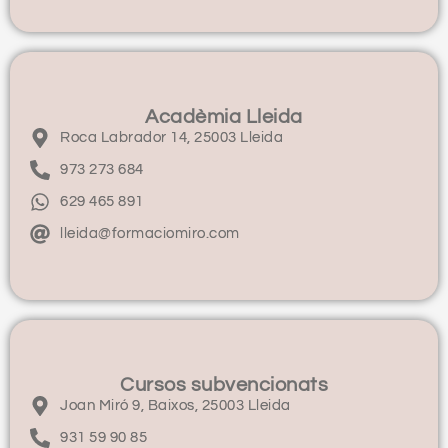
Acadèmia Lleida
Roca Labrador 14, 25003 Lleida
973 273 684
629 465 891
lleida@formaciomiro.com
Cursos subvencionats
Joan Miró 9, Baixos, 25003 Lleida
931 59 90 85