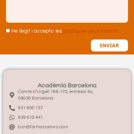
He llegit i accepto les
polítiques de privacitat.
ENVIAR
Acadèmia Barcelona
Comte d'Urgell 168-170, entresol 4a,
08036 Barcelona
931 600 157
639 610 441
bcn@formaciomiro.com