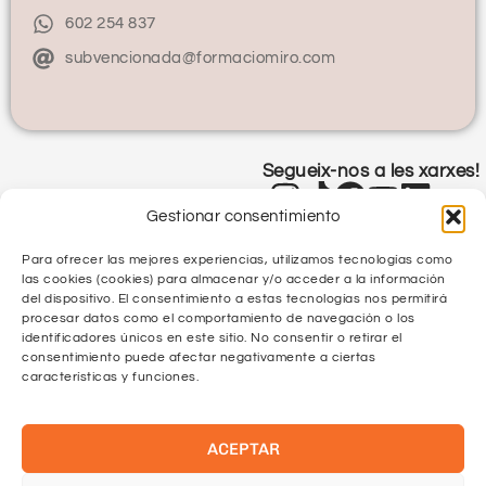
602 254 837
subvencionada@formaciomiro.com
Segueix-nos a les xarxes!
Gestionar consentimiento
Para ofrecer las mejores experiencias, utilizamos tecnologías como
las cookies (cookies) para almacenar y/o acceder a la información
del dispositivo. El consentimiento a estas tecnologías nos permitirá
procesar datos como el comportamiento de navegación o los
identificadores únicos en este sitio. No consentir o retirar el
Política de Privacitat
consentimiento puede afectar negativamente a ciertas
características y funciones.
Política de Qualitat
ACEPTAR
Protecció de Dades