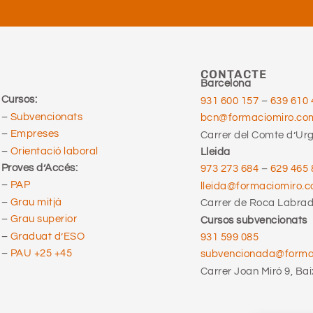
CONTACTE
Barcelona
Cursos:
931 600 157
–
639 610 
–
Subvencionats
bcn@formaciomiro.co
–
Empreses
Carrer del Comte d’Urge
–
Orientació laboral
Lleida
Proves d’Accés:
973 273 684
–
629 465 
–
PAP
lleida@formaciomiro.
–
Grau mitjà
Carrer de Roca Labrado
–
Grau superior
Cursos subvencionats
–
Graduat d’ESO
931 599 085
–
PAU +25 +45
subvencionada@form
Carrer Joan Miró 9, Bai