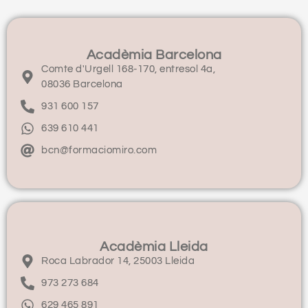
Acadèmia Barcelona
Comte d'Urgell 168-170, entresol 4a,
08036 Barcelona
931 600 157
639 610 441
bcn@formaciomiro.com
Acadèmia Lleida
Roca Labrador 14, 25003 Lleida
973 273 684
629 465 891