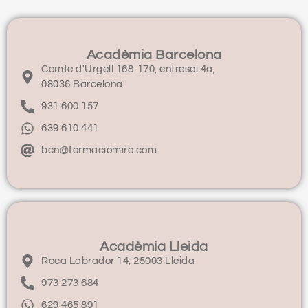
Acadèmia Barcelona
Comte d'Urgell 168-170, entresol 4a,
08036 Barcelona
931 600 157
639 610 441
bcn@formaciomiro.com
Acadèmia Lleida
Roca Labrador 14, 25003 Lleida
973 273 684
629 465 891