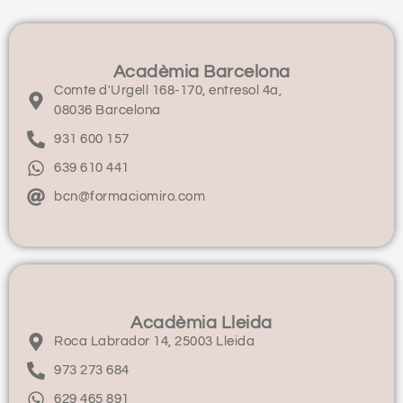
Acadèmia Barcelona
Comte d'Urgell 168-170, entresol 4a,
08036 Barcelona
931 600 157
639 610 441
bcn@formaciomiro.com
Acadèmia Lleida
Roca Labrador 14, 25003 Lleida
973 273 684
629 465 891