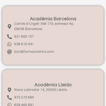
Acadèmia Barcelona
Comte d'Urgell 168-170, entresol 4a,
08036 Barcelona
931 600 157
639 610 441
bcn@formaciomiro.com
Acadèmia Lleida
Roca Labrador 14, 25003 Lleida
973 273 684
629 465 891