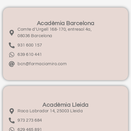
Acadèmia Barcelona
Comte d'Urgell 168-170, entresol 4a,
08036 Barcelona
931 600 157
639 610 441
bcn@formaciomiro.com
Acadèmia Lleida
Roca Labrador 14, 25003 Lleida
973 273 684
629 465 891