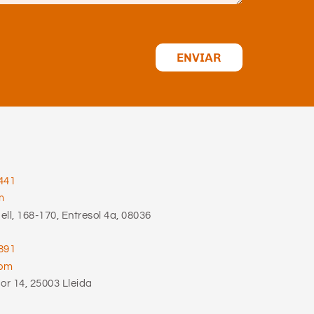
ENVIAR
441
m
ll, 168-170, Entresol 4a, 08036
891
com
r 14, 25003 Lleida