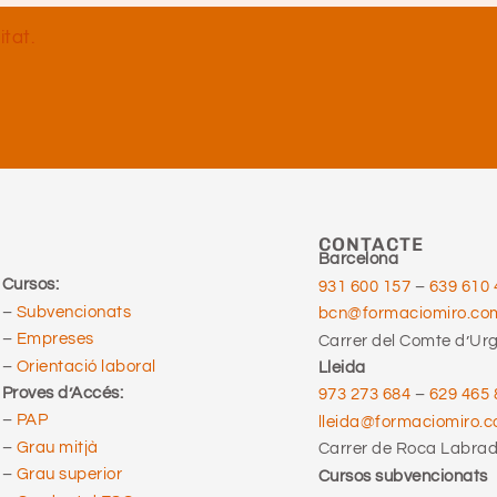
itat.
CONTACTE
Barcelona
Cursos:
931 600 157
–
639 610 
–
Subvencionats
bcn@formaciomiro.co
–
Empreses
Carrer del Comte d’Urge
–
Orientació laboral
Lleida
Proves d’Accés:
973 273 684
–
629 465 
–
PAP
lleida@formaciomiro.
–
Grau mitjà
Carrer de Roca Labrado
–
Grau superior
Cursos subvencionats