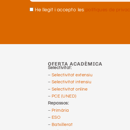
He llegit i accepto les
polítiques de privac
OFERTA ACADÈMICA
Selectivitat:
–
Selectivitat extensiu
–
Selectivitat intensiu
–
Selectivitat online
–
PCE (UNED)
Repassos:
–
Primària
–
ESO
–
Batxillerat