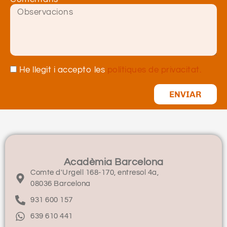
He llegit i accepto les
polítiques de privacitat.
ENVIAR
Acadèmia Barcelona
Comte d'Urgell 168-170, entresol 4a,
08036 Barcelona
931 600 157
639 610 441