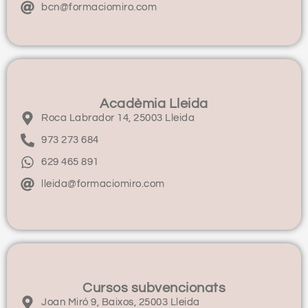
bcn@formaciomiro.com
Acadèmia Lleida
Roca Labrador 14, 25003 Lleida
973 273 684
629 465 891
lleida@formaciomiro.com
Cursos subvencionats
Joan Miró 9, Baixos, 25003 Lleida