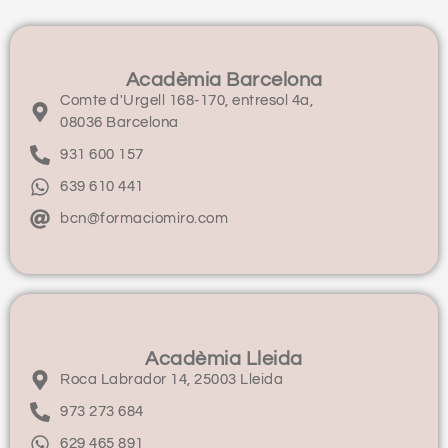
Acadèmia Barcelona
Comte d'Urgell 168-170, entresol 4a,
08036 Barcelona
931 600 157
639 610 441
bcn@formaciomiro.com
Acadèmia Lleida
Roca Labrador 14, 25003 Lleida
973 273 684
629 465 891