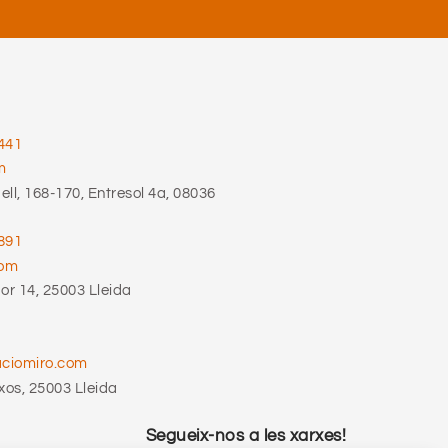
441
m
ll, 168-170, Entresol 4a, 08036
891
com
r 14, 25003 Lleida
aciomiro.com
xos, 25003 Lleida
Segueix-nos a les xarxes!