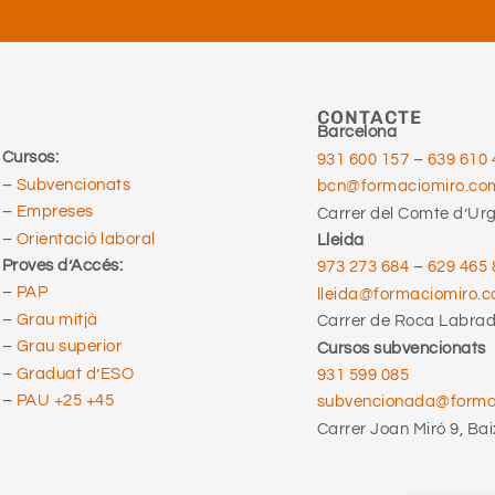
CONTACTE
Barcelona
Cursos:
931 600 157
–
639 610 
–
Subvencionats
bcn@formaciomiro.co
–
Empreses
Carrer del Comte d’Urge
–
Orientació laboral
Lleida
Proves d’Accés:
973 273 684
–
629 465 
–
PAP
lleida@formaciomiro.
–
Grau mitjà
Carrer de Roca Labrado
–
Grau superior
Cursos subvencionats
–
Graduat d’ESO
931 599 085
–
PAU +25 +45
subvencionada@form
Carrer Joan Miró 9, Bai