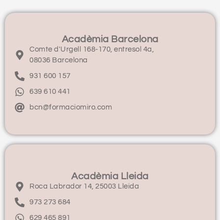
Acadèmia Barcelona
Comte d'Urgell 168-170, entresol 4a,
08036 Barcelona
931 600 157
639 610 441
bcn@formaciomiro.com
Acadèmia Lleida
Roca Labrador 14, 25003 Lleida
973 273 684
629 465 891