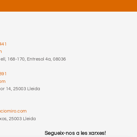
441
m
ll, 168-170, Entresol 4a, 08036
891
com
r 14, 25003 Lleida
aciomiro.com
xos, 25003 Lleida
Segueix-nos a les xarxes!