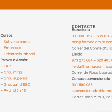
CONTACTE
Barcelona
Cursos:
931 600 157
–
639 610 
–
Subvencionats
bcn@formaciomiro.co
–
Empreses
Carrer del Comte d’Urge
–
Orientació laboral
Lleida
Proves d’Accés:
973 273 684
–
629 465 
–
PAP
lleida@formaciomiro.
–
Grau mitjà
Carrer de Roca Labrado
–
Grau superior
Cursos subvencionats
–
Graduat d’ESO
931 599 085
–
PAU +25 +45
subvencionada@form
Carrer Joan Miró 9, Bai