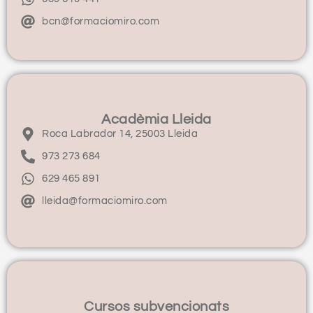
bcn@formaciomiro.com
Acadèmia Lleida
Roca Labrador 14, 25003 Lleida
973 273 684
629 465 891
lleida@formaciomiro.com
Cursos subvencionats