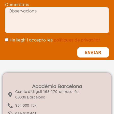
Comentaris
He llegit i accepto les
polítiques de privacitat.
ENVIAR
Acadèmia Barcelona
Comte d'Urgell 168-170, entresol 4a,
08036 Barcelona
931 600 157
639 610 441