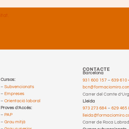
itat.
CONTACTE
Barcelona
Cursos:
931 600 157
–
639 610 
–
Subvencionats
bcn@formaciomiro.co
–
Empreses
Carrer del Comte d’Urge
–
Orientació laboral
Lleida
Proves d’Accés:
973 273 684
–
629 465 
–
PAP
lleida@formaciomiro.
–
Grau mitjà
Carrer de Roca Labrado
–
Grau superior