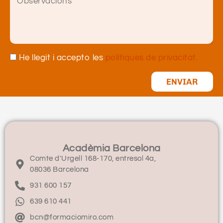
He llegit i accepto les
polítiques de privacitat.
ENVIAR
Acadèmia Barcelona
Comte d'Urgell 168-170, entresol 4a,
08036 Barcelona
931 600 157
639 610 441
bcn@formaciomiro.com