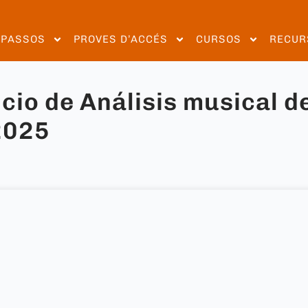
EPASSOS
PROVES D’ACCÉS
CURSOS
RECUR
icio de Análisis musical d
2025