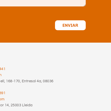
ENVIAR
441
m
ll, 168-170, Entresol 4a, 08036
891
com
r 14, 25003 Lleida